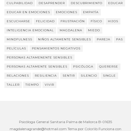
CULPABILIDAD
DESAPRENDER
DESCUBRIMIENTO
EDUCAR
EDUCAR EN EMOCIONES
EMOCIONES
EMPATÍA
ESCUCHARSE
FELICIDAD
FRUSTRACIÓN
FÍSICO
HIJOS
INTELIGENCIA EMOCIONAL
MAGDALENA
MIEDO
MINDFULNESS
NIÑOS ALTAMENTE SENSIBLES
PAREJA
PAS
PELÍCULAS
PENSAMIENTOS NEGATIVOS
PERSONAS ALTAMENENTE SENSIBLES
PERSONAS ALTAMENTE SENSIBLES
PSICÓLOGA
QUERERSE
RELACIONES
RESILIENCIA
SENTIR
SILENCIO
SINGLE
TALLER
TIEMPO
VIVIR
Psicóloga General Sanitaria Palma de Mallorca B-01635
magdalenagrande@hotmail.com
Tema por
Colorlib
Funciona con